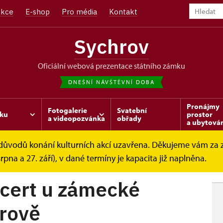
kce
E-shop
Pro média
Kontakt
Sychrov
oficiální webová prezentace státního zámku
DNEŠNÍ NÁVŠTĚVNÍ DOBA
Pronájmy
Fotogalerie
Svatební
ku
prostor
a videopozvánka
obřady
a ubytová
z důvodů konání kulturních akcí uzavřena. Děkujeme vám za
 zámecké...
srpna a 27. září), v dané termíny je kapacita již naplněna.
ncert u zámecké
hrově