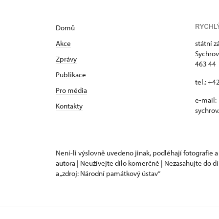
RYCHL
Domů
Akce
státní 
Sychrov
Zprávy
463 44 
Publikace
tel.: +
Pro média
e-mail:
Kontakty
sychrov
Není-li výslovně uvedeno jinak, podléhají fotografie a
autora | Neužívejte dílo komerčně | Nezasahujte do dí
a „zdroj: Národní památkový ústav“