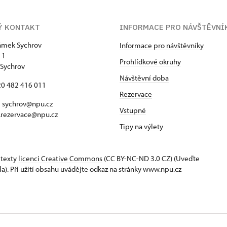
Ý KONTAKT
INFORMACE PRO NÁVŠTĚVNÍ
zámek Sychrov
Informace pro návštěvníky
 1
Prohlídkové okruhy
Sychrov
Návštěvní doba
420 482 416 011
Rezervace
 sychrov@npu.cz
Vstupné
.rezervace@npu.cz
Tipy na výlety
 texty
licenci Creative Commons
(CC BY-NC-ND 3.0 CZ) (Uveďte
la). Při užití obsahu uvádějte odkaz na stránky www.npu.cz