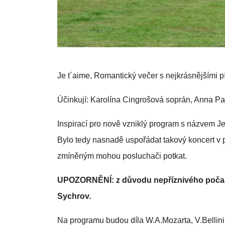
Je t´aime, Romantický večer s nejkrásnějšími p
Účinkují: Karolína Cingrošová soprán, Anna Pau
Inspirací pro nově vzniklý program s názvem Je
Bylo tedy nasnadě uspořádat takový koncert v 
zmíněným mohou posluchači potkat.
UPOZORNĚNÍ: z důvodu nepříznivého počasí
Sychrov.
Na programu budou díla W.A.Mozarta, V.Bellin