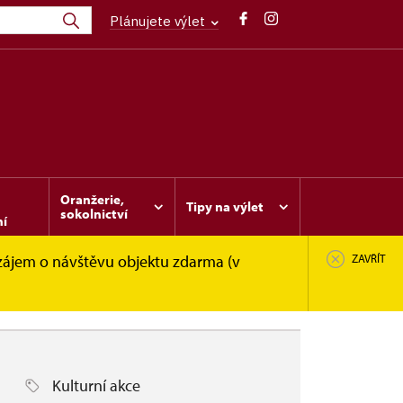
Plánujete výlet
Oranžerie,
Tipy na výlet
sokolnictví
ní
 zájem o návštěvu objektu zdarma (v
ZAVŘÍT
Kulturní akce