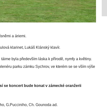
ísněmi a áriemi.
lová klarinet, Lukáš Klánský klavír.
 táime byla především láska k přírodě, nymfy a květiny.
plenéru parku zámku Sychrov, ve kterém se se vším výše
 se koncert bude konat v zámecké oranžerii
iho, G.Pucciniho, Ch. Gounoda ad.