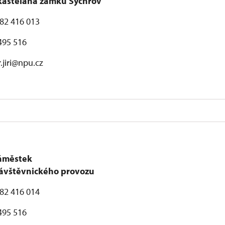
kastelána zámku Sychrov
482 416 013
495 516
r.jiri@npu.cz
áměstek
ávštěvnického provozu
482 416 014
495 516