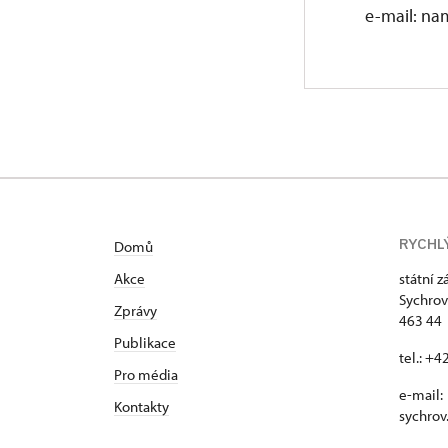
e-mail: na
RYCHL
Domů
Akce
státní 
Sychrov
Zprávy
463 44 
Publikace
tel.: +
Pro média
e-mail:
Kontakty
sychrov