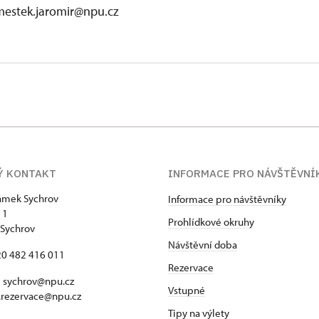
mestek.jaromir@npu.cz
Ý KONTAKT
INFORMACE PRO NÁVŠTĚVNÍ
zámek Sychrov
Informace pro návštěvníky
 1
Prohlídkové okruhy
Sychrov
Návštěvní doba
420 482 416 011
Rezervace
 sychrov@npu.cz
Vstupné
.rezervace@npu.cz
Tipy na výlety