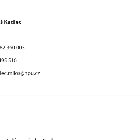
oš Kadlec
482 360 003
495 516
dlec.milos@npu.cz