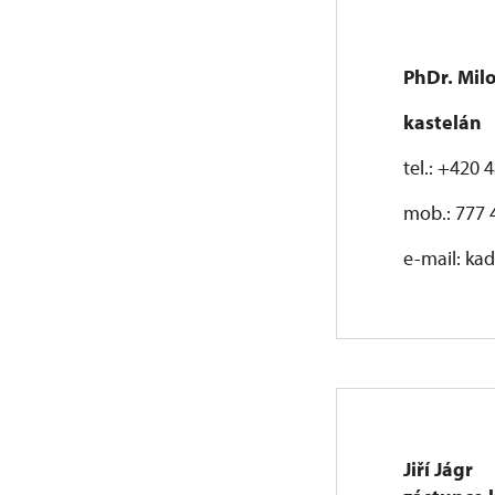
PhDr. Mil
kastelán
tel.: +420 
mob.: 777 
e-mail: ka
Jiří Jágr