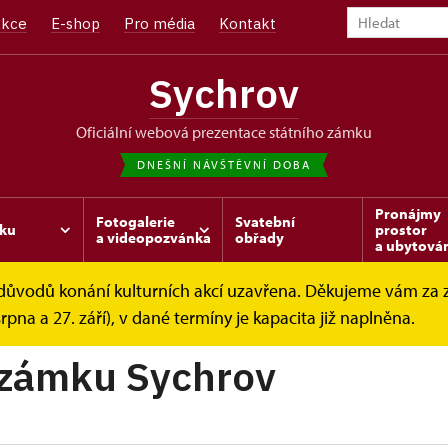
kce
E-shop
Pro média
Kontakt
Sychrov
oficiální webová prezentace státního zámku
DNEŠNÍ NÁVŠTĚVNÍ DOBA
Pronájmy
Fotogalerie
Svatební
ku
prostor
a videopozvánka
obřady
a ubytová
z důvodů konání kulturních akcí uzavřena. Děkujeme vám za
ntakt
Správa zámku Sychrov
srpna a 27. září), v dané termíny je kapacita již naplněna.
 zámku Sychrov