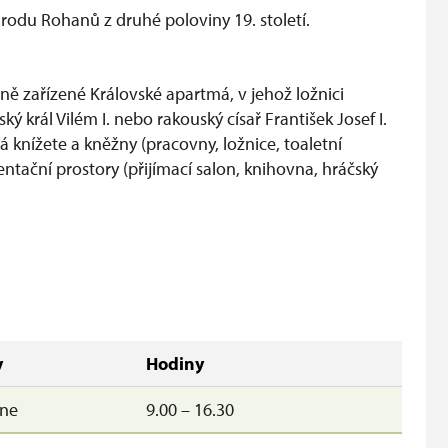
o rodu Rohanů z druhé poloviny 19. století.
ě zařízené Královské apartmá, v jehož ložnici
ký král Vilém I. nebo rakouský císař František Josef I.
nížete a kněžny (pracovny, ložnice, toaletní
ntační prostory (přijímací salon, knihovna, hráčský
y
Hodiny
ne
9.00 – 16.30