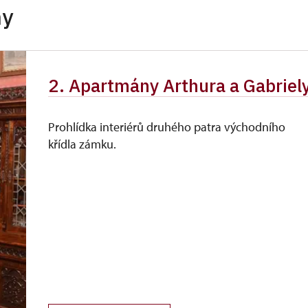
hy
dinní příslušníci)
zdarma
zdarma
2. Apartmány Arthura a Gabriel
zdarma
zdarma
Prohlídka interiérů druhého patra východního
křídla zámku.