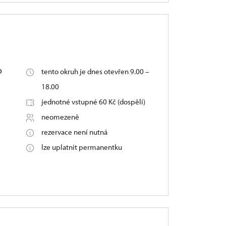
o
tento okruh je dnes otevřen 9.00 –
18.00
jednotné vstupné 60 Kč (dospělí)
neomezeně
rezervace není nutná
lze uplatnit permanentku