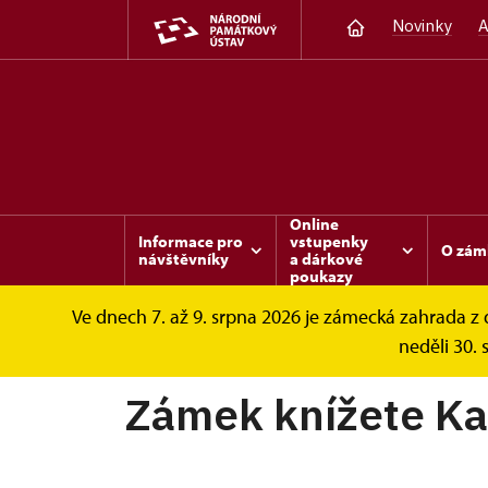
Novinky
A
Online
Informace pro
vstupenky
O zám
návštěvníky
a dárkové
poukazy
Ve dnech 7. až 9. srpna 2026 je zámecká zahrada 
Sychrov
Informace pro návštěvníky
Pr
neděli 30. 
Zámek knížete Ka