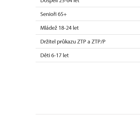
Dospělí 25-64 let
Senioři 65+
Mládež 18-24 let
Držitel průkazu ZTP a ZTP/P
Děti 6-17 let
Děti 0-5 let
Průvodce držitele průkazu ZTP/P
Pedagogický dozor (pro školní skupiny 1 d
Průvodce organizované skupiny (min. 15 
Jednorázové vstupenky vydané NPÚ
Celoroční volné vstupenky vydané NPÚ