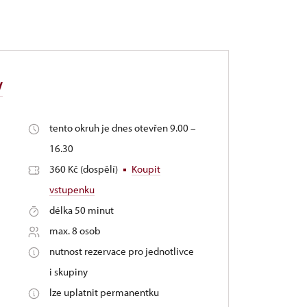
y
tento okruh je dnes otevřen 9.00 –
16.30
360 Kč (dospělí)
Koupit
vstupenku
délka 50 minut
max. 8 osob
nutnost rezervace pro jednotlivce
i skupiny
lze uplatnit permanentku