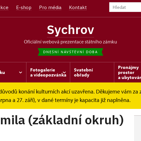
kce
E-shop
Pro média
Kontakt
Sychrov
oficiální webová prezentace státního zámku
DNEŠNÍ NÁVŠTĚVNÍ DOBA
Pronájmy
Fotogalerie
Svatební
ku
prostor
a videopozvánka
obřady
a ubytová
z důvodů konání kulturních akcí uzavřena. Děkujeme vám za
ohlídkové okruhy
Zámek knížete Kamila (základní...
srpna a 27. září), v dané termíny je kapacita již naplněna.
mila (základní okruh)