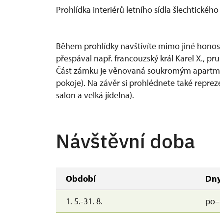
Prohlídka interiérů letního sídla šlechtickéh
Během prohlídky navštívíte mimo jiné honosn
přespával např. francouzský král Karel X., prus
Část zámku je věnovaná soukromým apartmá k
pokoje). Na závěr si prohlédnete také repreze
salon a velká jídelna).
Návštěvní doba
Období
Dn
1. 5.-31. 8.
po–