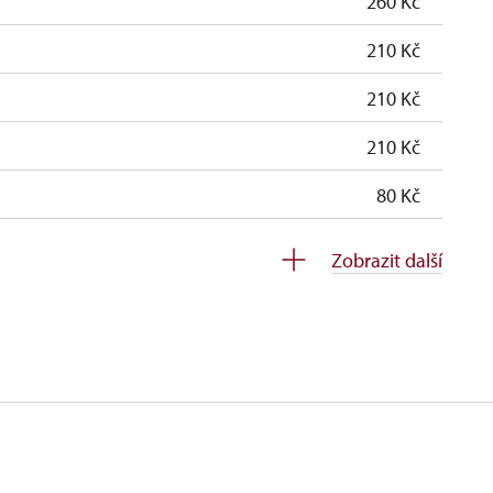
260 Kč
210 Kč
210 Kč
210 Kč
80 Kč
zdarma
Zobrazit další
zdarma
ospělá osoba na 10 dětí)
zdarma
osob)
zdarma
zdarma
zdarma