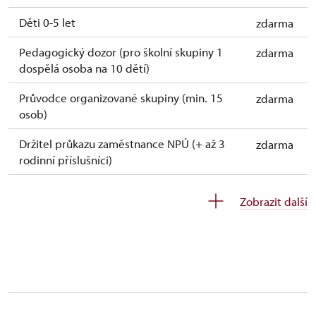
Děti 0-5 let
zdarma
Pedagogický dozor (pro školní skupiny 1
zdarma
dospělá osoba na 10 dětí)
Průvodce organizované skupiny (min. 15
zdarma
osob)
Držitel průkazu zaměstnance NPÚ (+ až 3
zdarma
rodinní příslušníci)
Jednorázové vstupenky vydané NPÚ
zdarma
Zobrazit další
Celoroční volné vstupenky vydané NPÚ
zdarma
Držitel průkazu "Náš člověk"*
zdarma
Průvodce držitele průkazu ZTP/P
zdarma
* Platí pouze pro držitele průkazu