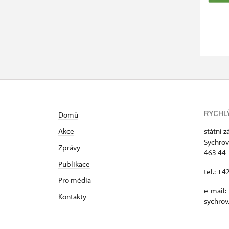
RYCHL
Domů
Akce
státní 
Sychrov
Zprávy
463 44 
Publikace
tel.: +
Pro média
e-mail:
Kontakty
sychrov