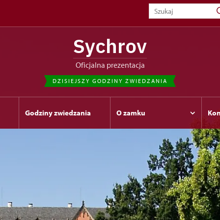
Sychrov
Oficjalna prezentacja
DZISIEJSZY GODZINY ZWIEDZANIA
Godziny zwiedzania
O zamku
Kon