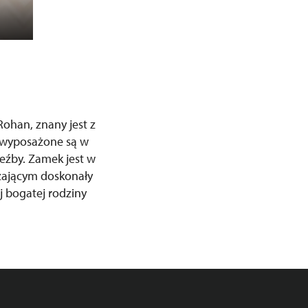
Rohan, znany jest z
e wyposażone są w
zeźby. Zamek jest w
dzającym doskonały
j bogatej rodziny