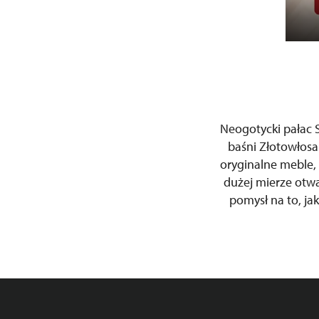
Neogotycki pałac S
baśni Złotowłosa
oryginalne meble, 
dużej mierze otwa
pomysł na to, ja