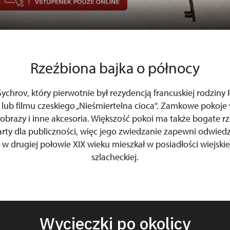
Rzeźbiona bajka o północy
ychrov, który pierwotnie był rezydencją francuskiej rodziny 
 lub filmu czeskiego „Nieśmiertelna cioca“. Zamkowe pokoj
obrazy i inne akcesoria. Większość pokoi ma także bogate r
rty dla publiczności, więc jego zwiedzanie zapewni odwie
k w drugiej połowie XIX wieku mieszkał w posiadłości wiejskie
szlacheckiej.
Wycieczki po okolicy