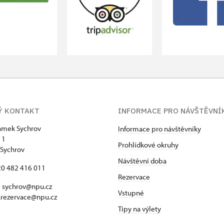
Ý KONTAKT
INFORMACE PRO NÁVŠTĚVNÍ
zámek Sychrov
Informace pro návštěvníky
 1
Prohlídkové okruhy
Sychrov
Návštěvní doba
420 482 416 011
Rezervace
 sychrov@npu.cz
Vstupné
.rezervace@npu.cz
Tipy na výlety