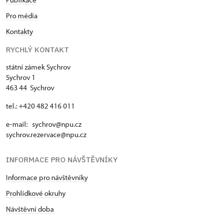
Pro média
Kontakty
RYCHLÝ KONTAKT
státní zámek Sychrov
Sychrov 1
463 44 Sychrov
tel.: +420 482 416 011
e-mail: sychrov@npu.cz
sychrov.rezervace@npu.cz
INFORMACE PRO NÁVŠTĚVNÍKY
Informace pro návštěvníky
Prohlídkové okruhy
Návštěvní doba