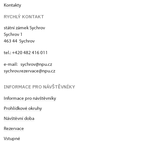
Kontakty
RYCHLÝ KONTAKT
státní zámek Sychrov
Sychrov 1
463 44 Sychrov
tel.: +420 482 416 011
e-mail: sychrov@npu.cz
sychrov.rezervace@npu.cz
INFORMACE PRO NÁVŠTĚVNÍKY
Informace pro návštěvníky
Prohlídkové okruhy
Návštěvní doba
Rezervace
Vstupné