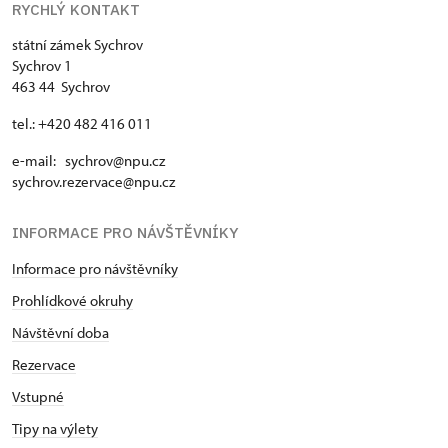
RYCHLÝ KONTAKT
státní zámek Sychrov
Sychrov 1
463 44 Sychrov
tel.: +420 482 416 011
e-mail: sychrov@npu.cz
sychrov.rezervace@npu.cz
INFORMACE PRO NÁVŠTĚVNÍKY
Informace pro návštěvníky
Prohlídkové okruhy
Návštěvní doba
Rezervace
Vstupné
Tipy na výlety