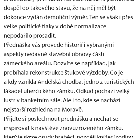
dospěl do takového stavu, že na něj měl být
dokonce vydán demoliční výměr. Ten se však i přes
velké politické tlaky v době normalizace
nepodařilo prosadit.
Přednáška vás provede historií i vybranými
aspekty nedávné stavební obnovy části
zámeckého areálu. Dozvíte se například, jak
probíhala rekonstrukce štukové výzdoby. Co je
a kdy vznikla Andělská chodba, jedno z turistických
lákadel uherčického zámku. Odkud pochází velký
lustr v banketním sále. Ale i to, kde se nachází
nejstarší rozhledna na Moravě.
Přijďte si poslechnout přednášku a nechat se
inspirovat k návštěvě znovuzrozeného zámku,
který je skrze osudy hraběcí, později knížecí rodiny