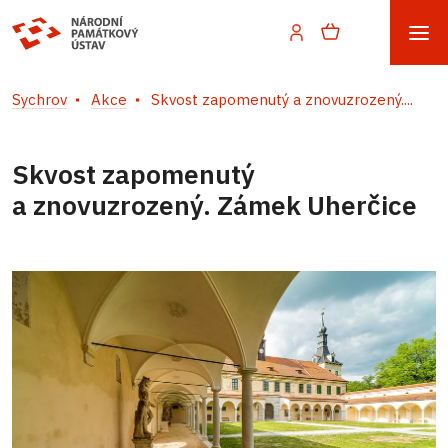
Sychrov
Akce
Skvost zapomenutý a znovuzrozený....
Skvost zapomenutý
a znovuzrozený. Zámek Uherčice