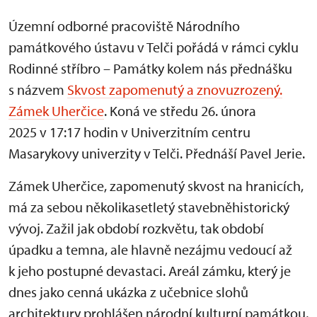
Územní odborné pracoviště Národního
památkového ústavu v Telči pořádá v rámci cyklu
Rodinné stříbro – Památky kolem nás přednášku
s názvem
Skvost zapomenutý a znovuzrozený.
Zámek Uherčice
. Koná ve středu 26. února
2025 v 17:17 hodin v Univerzitním centru
Masarykovy univerzity v Telči. Přednáší Pavel Jerie.
Zámek Uherčice, zapomenutý skvost na hranicích,
má za sebou několikasetletý stavebněhistorický
vývoj. Zažil jak období rozkvětu, tak období
úpadku a temna, ale hlavně nezájmu vedoucí až
k jeho postupné devastaci. Areál zámku, který je
dnes jako cenná ukázka z učebnice slohů
architektury prohlášen národní kulturní památkou,