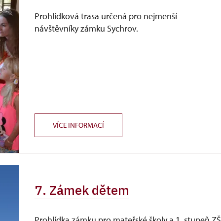
Prohlídková trasa určená pro nejmenší
návštěvníky zámku Sychrov.
VÍCE INFORMACÍ
7. Zámek dětem
Prohlídka zámku pro mateřské školy a 1. stupeň Z