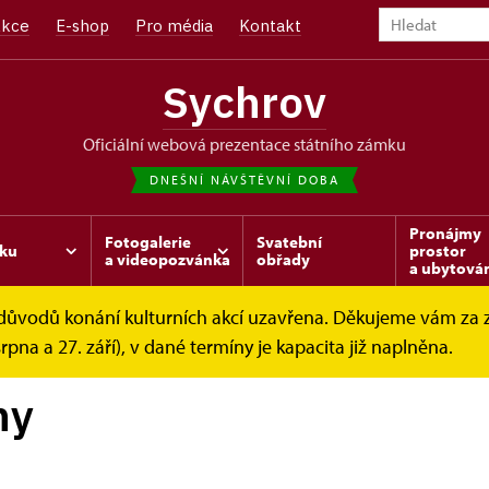
kce
E-shop
Pro média
Kontakt
Sychrov
oficiální webová prezentace státního zámku
DNEŠNÍ NÁVŠTĚVNÍ DOBA
Pronájmy
Fotogalerie
Svatební
ku
prostor
a videopozvánka
obřady
a ubytová
z důvodů konání kulturních akcí uzavřena. Děkujeme vám za
ohlídkové okruhy
srpna a 27. září), v dané termíny je kapacita již naplněna.
hy