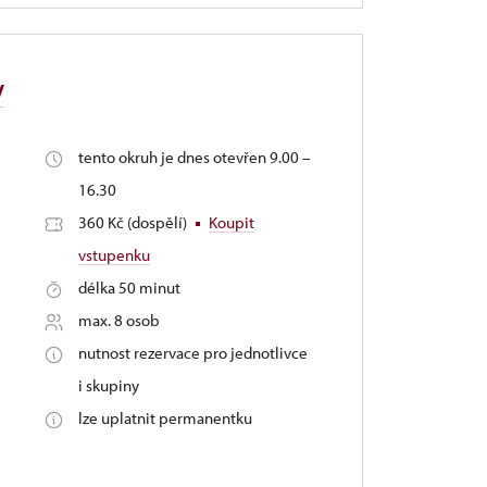
y
tento okruh je dnes otevřen 9.00 –
16.30
360 Kč (dospělí)
Koupit
vstupenku
délka 50 minut
max. 8 osob
nutnost rezervace pro jednotlivce
i skupiny
lze uplatnit permanentku