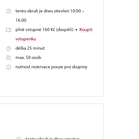
tento okruh je dnes otevřen 10.00 –
16.00
plné vstupné 160 Kč (dospělí)
Koupit
vstupenku
délka 25 minut
max. 50 osob
nutnost rezervace pouze pro skupiny
Š
tento okruh je dnes uzavřen