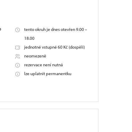
o
tento okruh je dnes otevřen 9.00 –
18.00
jednotné vstupné 60 Kč (dospělí)
neomezeně
rezervace není nutná
lze uplatnit permanentku