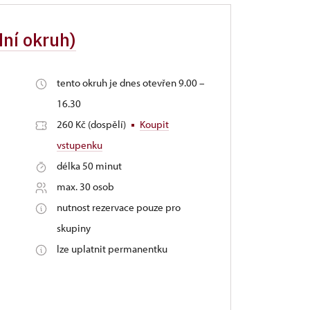
dní okruh)
tento okruh je dnes otevřen 9.00 –
16.30
260 Kč (dospělí)
Koupit
vstupenku
délka 50 minut
max. 30 osob
nutnost rezervace pouze pro
skupiny
lze uplatnit permanentku