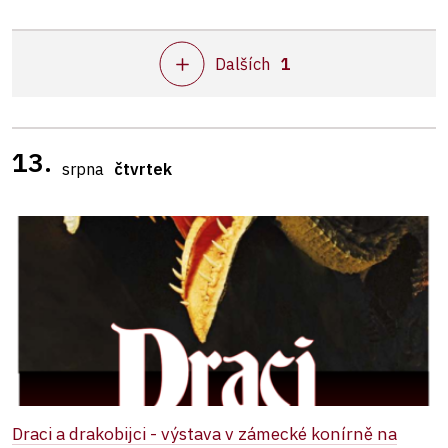
Dalších
1
13.
srpna
čtvrtek
Draci a drakobijci - výstava v zámecké konírně na