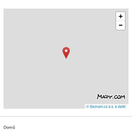
+
−
© Seznam.cz a.s. a další
Domů