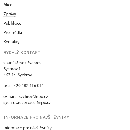
Akce
Zprávy
Publikace
Pro média
Kontakty
RYCHLÝ KONTAKT
státní zámek Sychrov
Sychrov 1
463 44 Sychrov
tel.: +420 482 416 011
e-mail: sychrov@npu.cz
sychrov.rezervace@npu.cz
INFORMACE PRO NÁVŠTĚVNÍKY
Informace pro návštěvníky