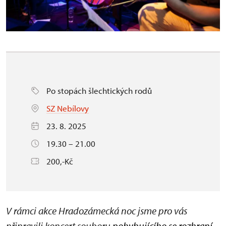
Po stopách šlechtických rodů
SZ Nebílovy
23. 8. 2025
19.30 – 21.00
200,-Kč
V rámci akce Hradozámecká noc jsme pro vás
připravili koncert souboru
pohybujícího se rozhraní