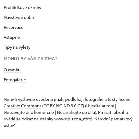
Prohlídkové okruhy
Návštěvní doba
Rezervace
Vstupné
Tipy na výlety
MOHLO BY VÁS ZAJÍMAT
O zámku
Fotogalerie
Není-li výslovně uvedeno jinak, podléhají fotografie a texty
licenci
Creative Commons
(CC BY-NC-ND 3.0 CZ) (Uveďte autora |
Neužívejte dílo komerčně | Nezasahujte do díla). Při užití obsahu
uvádějte odkaz na stránky www.npu.cz a „zdroj: Národní památkový
ústav“