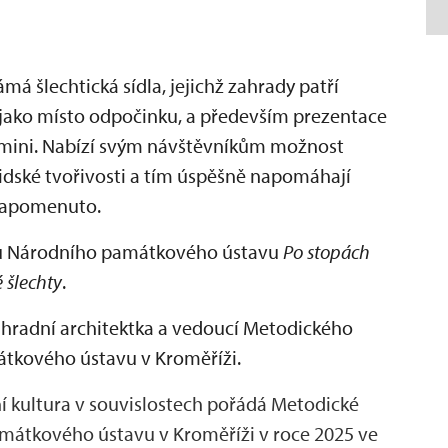
 šlechtická sídla, jejichž zahrady patří
y jako místo odpočinku, a především prezentace
lomini. Nabízí svým návštěvníkům možnost
idské tvořivosti a tím úspěšně napomáhají
 zapomenuto.
ktu Národního památkového ústavu
Po stopách
é šlechty
.
hradní architektka a vedoucí Metodického
átkového ústavu v Kroměříži.
í kultura v souvislostech pořádá Metodické
mátkového ústavu v Kroměříži v roce 2025 ve