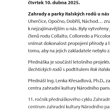
čtvrtek 10. dubna 2025.
Zahrady a parky italských rodů u nás
Uherčice, Opočno, Dobříš, Náchod… známá
k nejzajímavějším u nás. Byly vytvořen
členů rodu Collalto, Colloredo a Picco
vnímat dokonalost propojení přírody a l
tomu, aby na jejich zakladatele nebylo
Přednáška je součástí letošního proje
šlechtických rodů
s podtitulem
Rok italsk
Přednáší
Ing. Lenka Křesadlová, Ph.D.,
za
centra zahradní kultury Národního pam
11. ročník přednáškového cyklu Zahradn
centrum zahradní kultury Národního pa