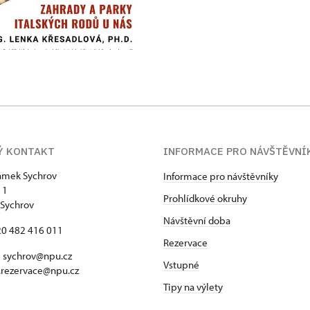
Ý KONTAKT
INFORMACE PRO NÁVŠTĚVNÍ
zámek Sychrov
Informace pro návštěvníky
 1
Prohlídkové okruhy
Sychrov
Návštěvní doba
420 482 416 011
Rezervace
 sychrov@npu.cz
Vstupné
.rezervace@npu.cz
Tipy na výlety