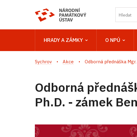
HRADY A ZÁMKY
O NPÚ
Sychrov
Akce
Odborná přednáška Mgr. 
Odborná přednášk
Ph.D. - zámek Ben