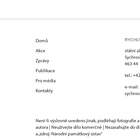
RYCHL
Domů
Akce
státní 
Sychrov
Zprávy
463 44 
Publikace
tel.: +
Pro média
e-mail:
Kontakty
sychrov
Není-li výslovně uvedeno jinak, podléhají fotografie a
autora | Neužívejte dílo komerčně | Nezasahujte do dí
a „zdroj: Národní památkový ústav“