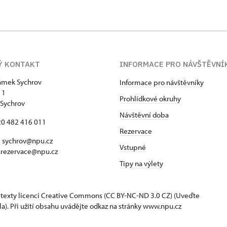
Ý KONTAKT
INFORMACE PRO NÁVŠTĚVNÍ
zámek Sychrov
Informace pro návštěvníky
 1
Prohlídkové okruhy
Sychrov
Návštěvní doba
420 482 416 011
Rezervace
 sychrov@npu.cz
Vstupné
.rezervace@npu.cz
Tipy na výlety
 texty
licenci Creative Commons
(CC BY-NC-ND 3.0 CZ) (Uveďte
la). Při užití obsahu uvádějte odkaz na stránky www.npu.cz