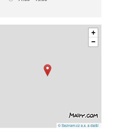
+
−
© Seznam.cz a.s. a další