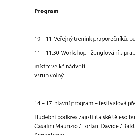
Program
10 – 11 Veřejn
ý trénink prapore
čn
ík
ů, b
11 – 11.30 Workshop - žonglov
ání s pra
místo:
velk
é nádvo
ř
í
vstup volný
14 – 17 hlavní program – festivalová p
ř
Hudební podkres zajistí italské t
ěleso b
Casalini Maurizio / Forlani Davide / Bald
Pierantonio