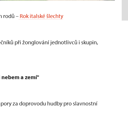
h rodů –
Rok italské šlechty
ečn
ík
ů při žonglov
ání jednotlivc
ů i skupin,
i nebem a zemí"
rapory za doprovodu hudby pro slavnostní