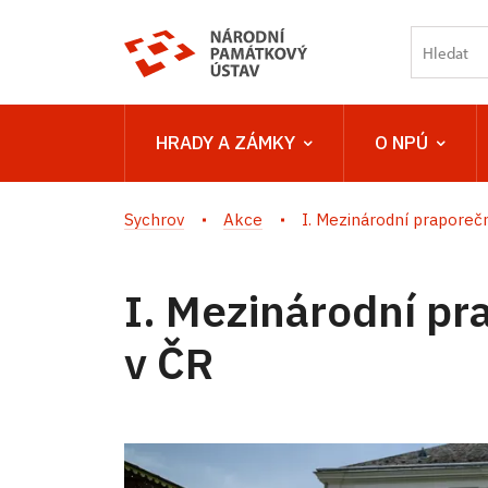
HRADY A ZÁMKY
O NPÚ
Sychrov
Akce
I. Mezinárodní praporečni
I. Mezinárodní pr
v ČR