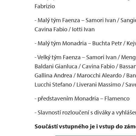
Fabrizio
- Mal
ý tým Faenza
– Samori Ivan / Sangi
Cavina Fabio / Iotti Ivan
- Mal
ý tým Monadria
– Buchta Petr / Kej
- Velk
ý tým Faenza
– Samori Ivan / Meng
Baldani Gianluca / Cavina Fabio / Bassani
Gallina Andrea / Marocchi Aleardo / Band
Lucchi Stefano / Liverani Massimo / Sav
- p
ředstaven
ím Monadria
– Flamenco
- Slavnost
í rozlou
čen
í s diváky a vyhlá
še
Sou
č
ástí vstupného je i vstup do zá