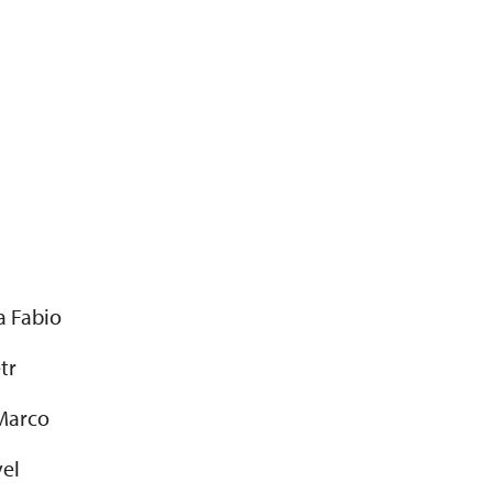
a Fabio
tr
 Marco
vel