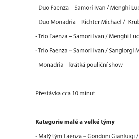
- Duo Faenza – Samori Ivan / Menghi Lu
- Duo Monadria – Richter Michael /- Kru
- Trio Faenza – Samori Ivan / Menghi Lu
- Trio Faenza – Samori Ivan / Sangiorgi 
- Monadria – kr
átká pouli
čn
í show
P
řest
ávka cca 10 minut
Kategorie malé a velké týmy
- Malý tým Faenza
– Gondoni Gianluigi /