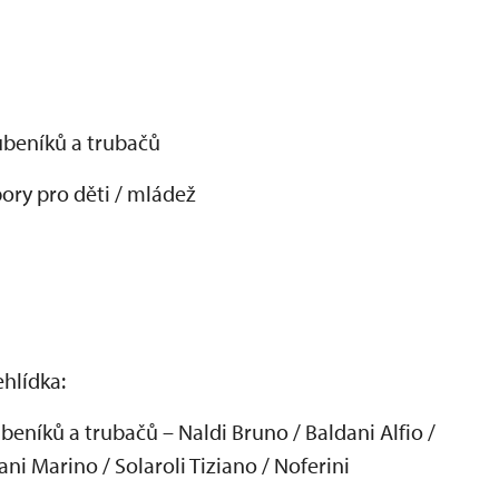
uben
ík
ů a trubačů
pory pro d
ěti / ml
áde
ž
ehl
ídka:
uben
ík
ů a trubačů
– Naldi Bruno / Baldani Alfio /
ani Marino / Solaroli Tiziano / Noferini