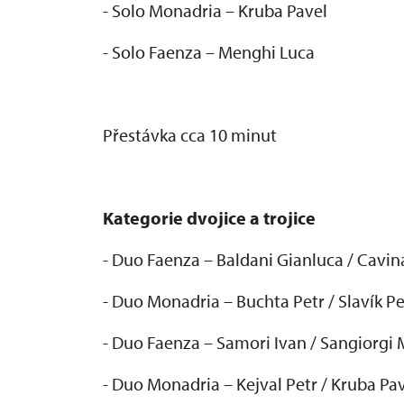
- Solo Monadria – Kruba Pavel
- Solo Faenza – Menghi Luca
P
řest
ávka cca 10 minut
Kategorie dvojice a trojice
- Duo Faenza
– Baldani Gianluca / Cavin
- Duo Monadria – Buchta Petr / Slav
ík Pe
- Duo Faenza
– Samori Ivan / Sangiorgi
- Duo Monadria – Kejval Petr / Kruba Pa