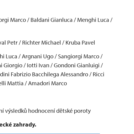
orgi Marco / Baldani Gianluca / Menghi Luca /
val Petr / Richter Michael / Kruba Pavel
hi Luca / Argnani Ugo / Sangiorgi Marco /
 Giorgio / Iotti Ivan / Gondoni Gianluigi /
ini Fabrizio Bacchilega Alessandro / Ricci
elli Mattia / Amadori Marco
n
í výsledk
ů hodnocen
í d
ětsk
é poroty
mecké zahrady.