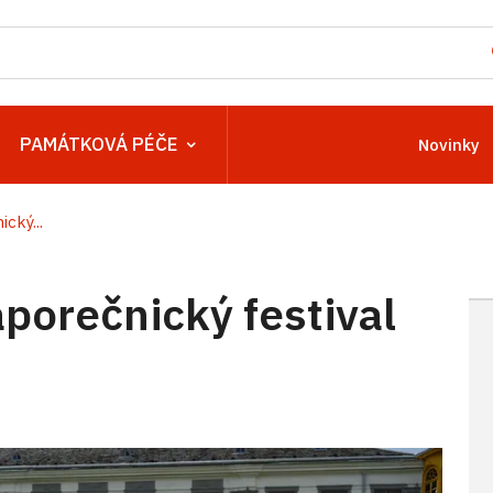
PAMÁTKOVÁ PÉČE
Novinky
cký...
aporečnický festival