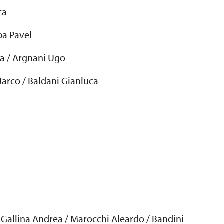
ca
ba Pavel
ca / Argnani Ugo
Marco / Baldani Gianluca
 Gallina Andrea / Marocchi Aleardo / Bandini