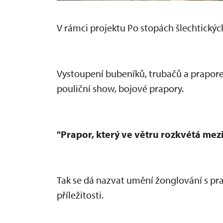
V rámci projektu Po stopách šlechtickýc
Vystoupen
í bubeník
ů, trubačů a prapor
pouličn
í show, bojové prapory.
"Prapor, který ve v
ětru rozkv
étá mez
Tak se dá nazvat um
ěn
í
žonglov
ání s p
p
ř
íle
žitosti.