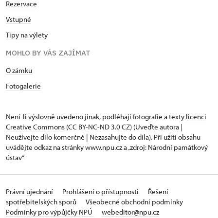
Rezervace
Vstupné
Tipy na výlety
MOHLO BY VÁS ZAJÍMAT
O zámku
Fotogalerie
Není-li výslovně uvedeno jinak, podléhají fotografie a texty
licenci
Creative Commons
(CC BY-NC-ND 3.0 CZ) (Uveďte autora |
Neužívejte dílo komerčně | Nezasahujte do díla). Při užití obsahu
uvádějte odkaz na stránky www.npu.cz a „zdroj: Národní památkový
ústav“
Právní ujednání
Prohlášení o přístupnosti
Řešení
spotřebitelských sporů
Všeobecné obchodní podmínky
Podmínky pro výpůjčky NPÚ
webeditor@npu.cz