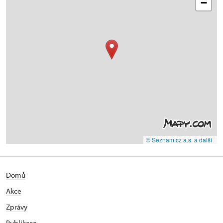
−
© Seznam.cz a.s. a další
Domů
Akce
Zprávy
Publikace