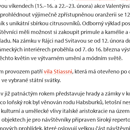
vou víkendech (15.–16. a 22.–23. února) akce Valentýns
 prohlédnout výjimečně zpřístupněnou oranžerii se 12
ík s unikátní sbírkou citrusovníků. Odborný výklad po
štěvníci měli možnost si zakoupit primule a kamélie 
adu. Na zámku v Rájci nad Svitavou se od 12. února do
ámeckých interiérech proběhla od 7. do 16. března vý
u těchto květin ve výtvarném umění a módním světě.
ím provozem patří
vila Stiassni
, která má otevřeno po c
 ve vybrané státní svátky.
 již patnáctým rokem představuje hrady a zámky v ko
mco loňský rok byl věnován rodu Habsburků, letošní ne
kulturní a umělecké vlivy italské aristokracie na územ
bjektech je pro návštěvníky připraven široký repert
vých prohlídek, které oslovují velkou část návštěvn