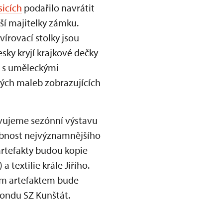
icích
podařilo navrátit
ší majitelky zámku.
rvírovací stolky jsou
sky kryjí krajkové dečky
í s uměleckými
ových maleb zobrazujících
vujeme sezónní výstavu
obnost nejvýznamnějšího
 artefakty budou kopie
 textilie krále Jiřího.
ným artefaktem bude
 fondu SZ Kunštát.