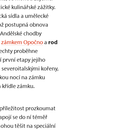
cké kulinářské zážitky.
ická sídla a umělecké
hož postupná obnova
. Andělské chodby
e
zámkem Opočno
a
rod
šlechty proběhne
 první etapy jejího
severoitalskými kořeny,
eckou nocí na zámku
 křídle zámku.
 příležitost prozkoumat
apojí se do ní téměř
hou těšit na speciální