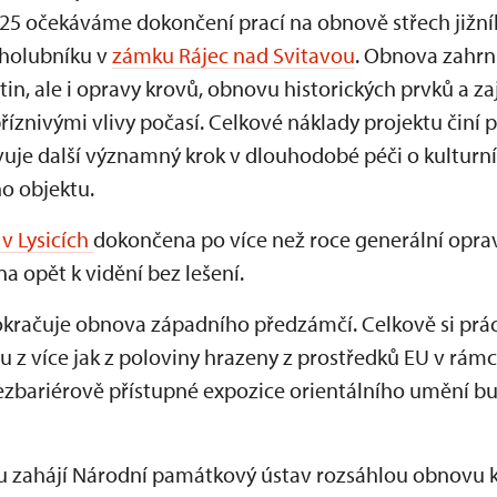
025 očekáváme dokončení prací na obnově střech jižní
 holubníku v
zámku Rájec nad Svitavou
. Obnova zahr
ytin, ale i opravy krovů, obnovu historických prvků a z
znivými vlivy počasí. Celkové náklady projektu činí p
vuje další významný krok v dlouhodobé péči o kulturní
o objektu.
v Lysicích
dokončena po více než roce generální oprav
 opět k vidění bez lešení.
kračuje obnova západního předzámčí. Celkově si prác
 z více jak z poloviny hrazeny z prostředků EU v rám
ezbariérově přístupné expozice orientálního umění 
 zahájí Národní památkový ústav rozsáhlou obnovu