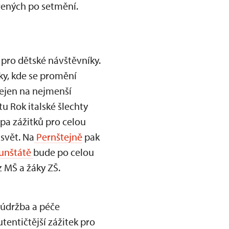
řených po setmění.
 pro dětské návštěvníky.
ky, kde se promění
ejen na nejmenší
u Rok italské šlechty
pa zážitků pro celou
svět. Na
Pernštejně
pak
unštátě
bude po celou
 MŠ a žáky ZŠ.
 údržba a péče
tentičtější zážitek pro