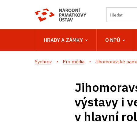
HRADY A ZÁMKY
O NPÚ
Sychrov
Pro média
Jihomoravské památk
Jihomoravs
výstavy i 
v hlavní ro