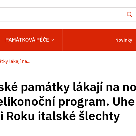
PAMÁTKOVÁ PÉČE
Novinky
y lákají na...
ké památky lákají na no
velikonoční program. Uhe
li Roku italské šlechty