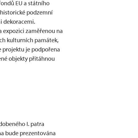
 fondů EU a státního
i historické podzemní
mi dekoracemi.
a expozici zaměřenou na
ch kulturních památek,
ce projektu je podpořena
ené objekty přitáhnou
dobeného I. patra
ubna bude prezentována