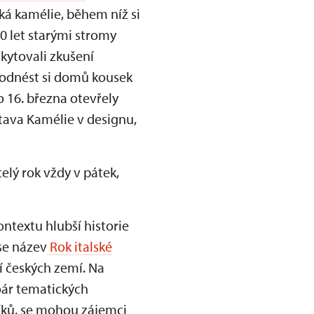
ká kamélie, během níž si
0 let starými stromy
skytovali zkušení
a odnést si domů kousek
 16. března otevřely
stava Kamélie v designu,
elý rok vždy v pátek,
ntextu hlubší historie
se název
Rok italské
í českých zemí. Na
oár tematických
íků, se mohou zájemci