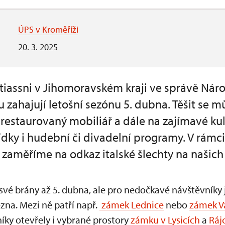
ÚPS v Kroměříži
20. 3. 2025
Stiassni v Jihomoravském kraji ve správě Nár
zahajují letošní sezónu 5. dubna. Těšit se 
restaurovaný mobiliář a dále na zajímavé kul
ídky i hudební či divadelní programy. V rámc
e zaměříme na odkaz italské šlechty na našic
své brány až 5. dubna, ale pro nedočkavé návštěvníky
zna. Mezi ně patří např.
zámek Lednice
nebo
zámek Va
íky otevřely i vybrané prostory
zámku v Lysicích
a
Ráj