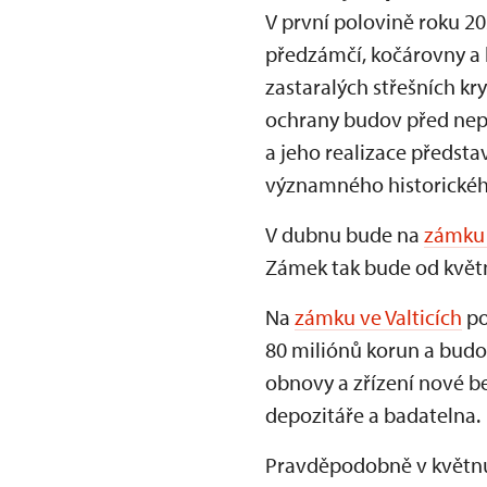
V první polovině roku 2
předzámčí, kočárovny a
zastaralých střešních kr
ochrany budov před nepří
a jeho realizace předsta
významného historickéh
V dubnu bude na
zámku 
Zámek tak bude od května
Na
zámku ve Valticích
po
80 miliónů korun a budou
obnovy a zřízení nové b
depozitáře a badatelna.
Pravděpodobně v květnu