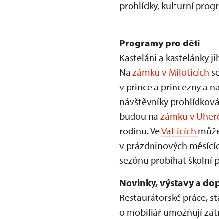
prohlídky, kulturní pro
Programy pro děti
Kasteláni a kastelánky j
Na
zámku v Miloticích
se
v prince a princezny a 
návštěvníky prohlídková 
budou na
zámku v Uherč
rodinu. Ve
Valticích
můžet
v prázdninových měsícíc
sezónu probíhat školní 
Novinky, výstavy a do
Restaurátorské práce, st
o mobiliář umožňují zatra