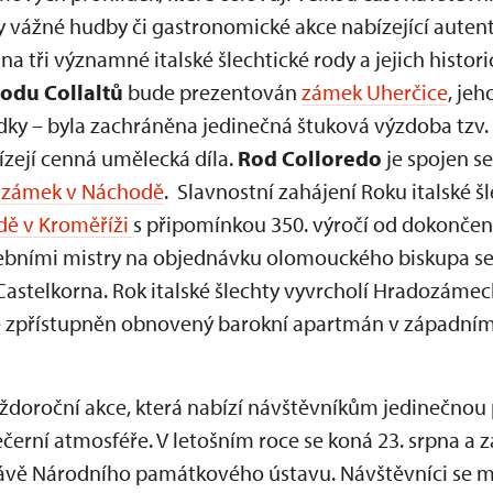
ty vážné hudby či gastronomické akce nabízející autenti
na tři významné italské šlechtické rody a jejich histor
rodu Collaltů
bude prezentován
zámek Uherčice
, je
edky – byla zachráněna jedinečná štuková výzdoba tzv
bízejí cenná umělecká díla.
Rod Colloredo
je spojen s
zámek v Náchodě
. Slavnostní zahájení Roku italské 
dě v Kroměříži
s připomínkou 350. výročí od dokončení
ebními mistry na objednávku olomouckého biskupa se 
u-Castelkorna. Rok italské šlechty vyvrcholí Hradozám
ě zpřístupněn obnovený barokní apartmán v západním
aždoroční akce, která nabízí návštěvníkům jedinečnou
černí atmosféře. V letošním roce se koná 23. srpna a z
vě Národního památkového ústavu. Návštěvníci se mo