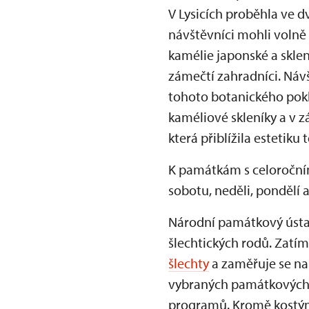
V Lysicích proběhla ve d
návštěvníci mohli volně
kamélie japonské a sklen
zámečtí zahradníci. Náv
tohoto botanického pokl
kaméliové skleníky a v z
která přiblížila estetik
K památkám s celoročn
sobotu, neděli, pondělí a
Národní památkový ústav
šlechtických rodů. Zatí
šlechty
a zaměřuje se na 
vybraných památkových o
programů. Kromě kostýmo