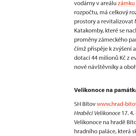
vodárny v areálu
zámku 
rozpočtu, má celkový roz
prostory a revitalizova
Katakomby, které se na
proměny zámeckého parku
čímž přispěje k zvýšení 
dotací 44 milionů Kč z 
nové návštěvníky a oboha
Velikonoce na památk
SH Bítov
www.hrad-bito
Hraběcí Velikonoce
17. 4.
Velikonoce na hradě Bít
hradního paláce, která s