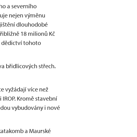
ho a severního
nuje nejen výměnu
ajištění dlouhodobé
řibližně 18 milionů Kč
 dědictví tohoto
a břidlicových střech.
e vyžádají více než
ci IROP. Kromě stavební
budou vybudovány i nové
 katakomb a Maurské