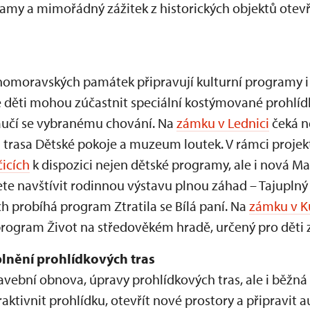
gramy a mimořádný zážitek z historických objektů otev
ihomoravských památek připravují kulturní programy i
 děti mohou zúčastnit speciální kostýmované prohlíd
naučí se vybranému chování. Na
zámku v Lednici
čeká n
trasa Dětské pokoje a muzeum loutek. V rámci projekt
icích
k dispozici nejen dětské programy, ale i nová Ma
e navštívit rodinnou výstavu plnou záhad – Tajuplný 
h probíhá program Ztratila se Bílá paní. Na
zámku v K
program Život na středověkém hradě, určený pro děti z
plnění prohlídkových tras
avební obnova, úpravy prohlídkových tras, ale i běžná
ktivnit prohlídku, otevřít nové prostory a připravit au