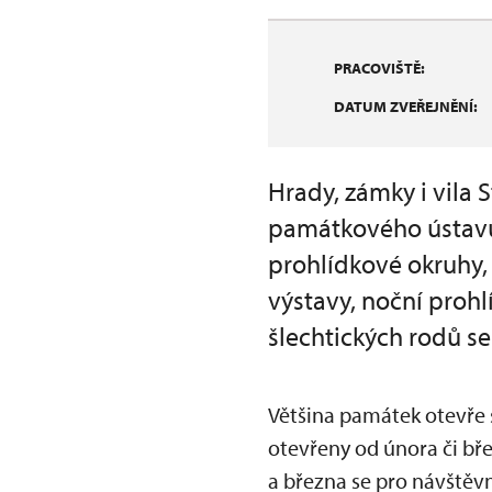
PRACOVIŠTĚ:
DATUM ZVEŘEJNĚNÍ:
Hrady, zámky i vila 
památkového ústavu 
prohlídkové okruhy, 
výstavy, noční prohl
šlechtických rodů s
Většina památek otevře 
otevřeny od února či bře
a března se pro návštěvn