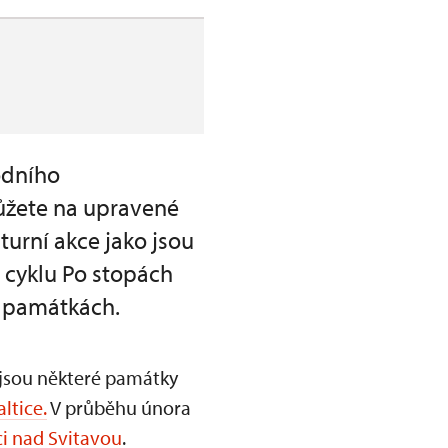
odního
můžete na upravené
turní akce jako jsou
i cyklu Po stopách
h památkách.
 jsou některé památky
ltice.
V průběhu února
ci nad Svitavou
.