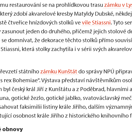
lému restaurování se na prohlídkovou trasu
zámku v Lys
 který zdobí akvarelové kresby Matyldy Dubské, někdej
stě čtveřice hnízdových stolků ve
vile Stiassni
. Tyto se
y zasunout jeden do druhého, přičemž jejich stolové de
 se domnívat, že dekorace těchto stolků přímo souvis
tiassni, která stolky zachytila i v sérii svých akvarel
 převzetí státního
zámku Kunštát
do správy NPÚ připra
us rex Bohemiae". Výstava představí návštěvníkům os
m byl český král Jiří z Kunštátu a z Poděbrad, hlavními
a, gotické žezlo, gotické jablko, svatováclavský meč) a
ahovat faksimilii listiny krále Jiřího, dalším význam
ktující osobnost krále Jiřího z historického knihovního
né obnovy