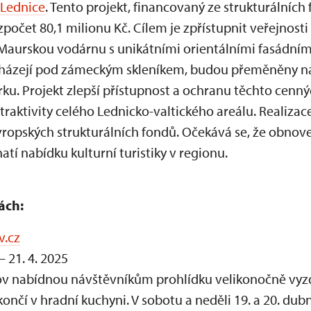
Lednice
. Tento projekt, financovaný ze strukturálních
počet 80,1 milionu Kč. Cílem je zpřístupnit veřejnost
t Maurskou vodárnu s unikátními orientálními fasádní
cházejí pod zámeckým skleníkem, budou přeměněny n
. Projekt zlepší přístupnost a ochranu těchto cenný
atraktivity celého Lednicko-valtického areálu. Realiza
evropských strukturálních fondů. Očekává se, že obnov
tí nabídku kulturní turistiky v regionu.
ách:
v.cz
 – 21. 4. 2025
ov nabídnou návštěvníkům prohlídku velikonočně vyz
končí v hradní kuchyni. V sobotu a neděli 19. a 20. d