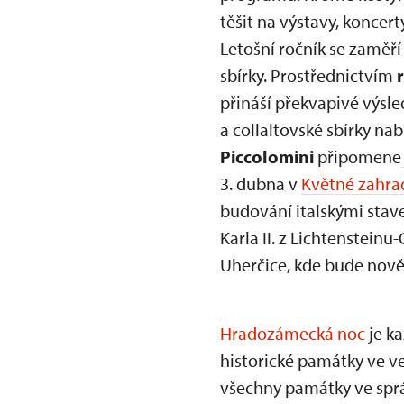
těšit na výstavy, koncer
Letošní ročník se zaměří 
sbírky. Prostřednictvím
přináší překvapivé výsl
a collaltovské sbírky na
Piccolomini
připomene
3. dubna v
Květné zahra
budování italskými stav
Karla II. z Lichtenstein
Uherčice, kde bude nov
Hradozámecká noc
je k
historické památky ve ve
všechny památky ve sprá