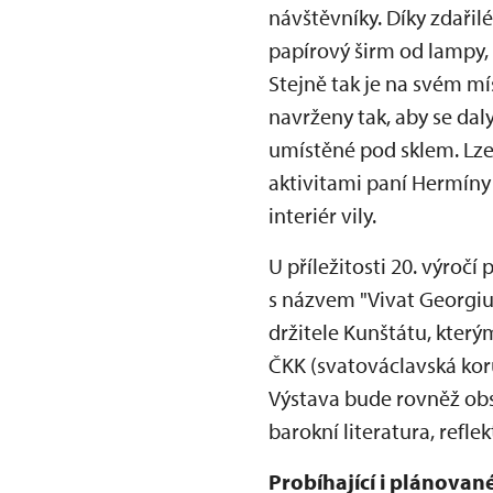
návštěvníky. Díky zdaři
papírový širm od lampy,
Stejně tak je na svém mí
navrženy tak, aby se dal
umístěné pod sklem. Lze
aktivitami paní Hermíny S
interiér vily.
U příležitosti 20. výročí
s názvem "Vivat Georgi
držitele Kunštátu, který
ČKK (svatováclavská korun
Výstava bude rovněž obs
barokní literatura, refle
Probíhající i plánova