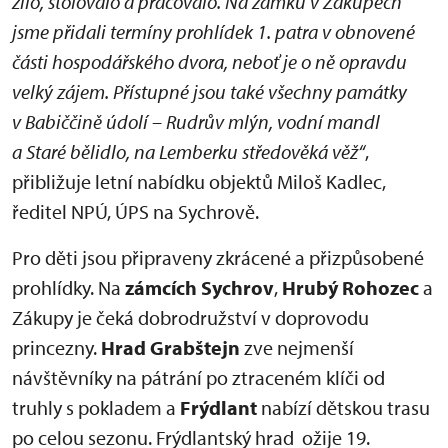
žilo, stolovalo a pracovalo. Na zámku v Zákupech
jsme přidali termíny prohlídek 1. patra v obnovené
části hospodářského dvora, neboť je o ně opravdu
velký zájem. Přístupné jsou také všechny památky
v Babiččině údolí – Rudrův mlýn, vodní mandl
a Staré bělidlo, na Lemberku středověká věž“
,
přibližuje letní nabídku objektů Miloš Kadlec,
ředitel NPÚ, ÚPS na Sychrově.
Pro děti jsou připraveny zkrácené a přizpůsobené
prohlídky. Na
zámcích Sychrov
,
Hrubý Rohozec
a
Zákupy je čeká dobrodružství v doprovodu
princezny.
Hrad Grabštejn
zve nejmenší
návštěvníky na pátrání po ztraceném klíči od
truhly s pokladem a
Frýdlant
nabízí dětskou trasu
po celou sezonu. Frýdlantský hrad ožije 19.