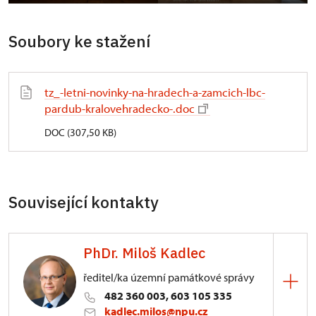
Soubory ke stažení
tz_-letni-novinky-na-hradech-a-zamcich-lbc-
pardub-kralovehradecko-.doc
DOC (307,50 KB)
Související kontakty
PhDr. Miloš Kadlec
ředitel/ka územní památkové správy
482 360 003, 603 105 335
kadlec.milos@npu.cz