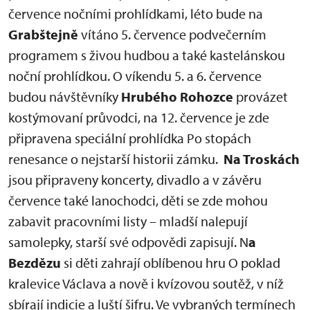
července nočními prohlídkami, léto bude na
Grabštejně
vítáno 5. července podvečerním
programem s živou hudbou a také kastelánskou
noční prohlídkou. O víkendu 5. a 6. července
budou návštěvníky
Hrubého Rohozce
provázet
kostýmovaní průvodci, na 12. července je zde
připravena speciální prohlídka Po stopách
renesance o nejstarší historii zámku.
Na Troskách
jsou připraveny koncerty, divadlo a v závěru
července také lanochodci, děti se zde mohou
zabavit pracovními listy – mladší nalepují
samolepky, starší své odpovědi zapisují. N
a
Bezdězu
si děti zahrají oblíbenou hru O poklad
kralevice Václava a nově i kvízovou soutěž, v níž
sbírají indicie a luští šifru. Ve vybraných termínech