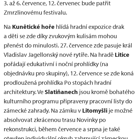
3. až 6. července, 12. červenec bude patřit
Zmrzlinovému festivalu.
Na
Kunětické hoře
hlídá hradní expozice drak
a děti se zde díky zvukovým kulisám mohou
přenést do minulosti. 27. července zde pasuje král
Vladislav Jagellonský nové rytíře. Na hradě
Litice
pořádají edukativní i noční prohlídky (na
objednávku pro skupiny), 12. července se zde koná
prodloužená prohlídka Po stopách hradní
architektury. Ve
Slatiňanech
jsou kromě bohatého
kulturního programu připraveny pracovní listy do
zámecké zahrady. Na zámku v
Litomyšli
je možné
absolvovat zkrácenou trasu Novinky po
rekonstrukci, během července a srpna je také
otevřen individuální okruh zahrnující zámeckou