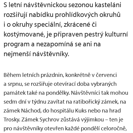
S letní návštěvnickou sezonou kasteláni
rozšiřují nabídku prohlídkových okruhů
i o okruhy speciální, zkrácené či
kostýmované, je připraven pestrý kulturní
program a nezapomíná se ani na
nejmenší návštěvníky.
Během letních prázdnin, konkrétně v červenci
a srpnu, se rozšiřuje otevírací doba vybraných
památek také na pondělky. Návštěvníci tak mohou
sedm dní v týdnu zavítat na ratibořický zámek, na
zámek Náchod, do hospitálu Kuks nebo na hrad
Trosky. Zámek Sychrov zůstává výjimkou – ten je
pro návštěvníky otevřen každé pondělí celoročně,