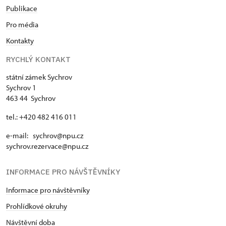
Publikace
Pro média
Kontakty
RYCHLÝ KONTAKT
státní zámek Sychrov
Sychrov 1
463 44 Sychrov
tel.: +420 482 416 011
e-mail: sychrov@npu.cz
sychrov.rezervace@npu.cz
INFORMACE PRO NÁVŠTĚVNÍKY
Informace pro návštěvníky
Prohlídkové okruhy
Návštěvní doba