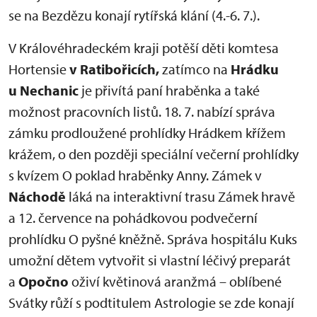
se na Bezdězu konají rytířská klání (4.-6. 7.).
V Královéhradeckém kraji potěší děti komtesa
Hortensie
v Ratibořicích,
zatímco na
Hrádku
u Nechanic
je přivítá paní hraběnka a také
možnost pracovních listů. 18. 7. nabízí správa
zámku prodloužené prohlídky Hrádkem křížem
krážem, o den později speciální večerní prohlídky
s kvízem O poklad hraběnky Anny. Zámek v
Náchodě
láká na interaktivní trasu Zámek hravě
a 12. července na pohádkovou podvečerní
prohlídku O pyšné kněžně. Správa hospitálu Kuks
umožní dětem vytvořit si vlastní léčivý preparát
a
Opočno
oživí květinová aranžmá – oblíbené
Svátky růží s podtitulem Astrologie se zde konají