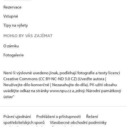
Rezervace
Vstupné
Tipy na výlety
MOHLO BY VÁS ZAJÍMAT
O zámku
Fotogalerie
Není-li výslovně uvedeno jinak, podléhají fotografie a texty
licenci
Creative Commons
(CC BY-NC-ND 3.0 CZ) (Uveďte autora |
Neužívejte dílo komerčně | Nezasahujte do díla). Při užití obsahu
uvádějte odkaz na stránky www.npu.cz a „zdroj: Národní památkový
ústav“
Právní ujednání
Prohlášení o přístupnosti
Řešení
spotřebitelských sporů
Všeobecné obchodní podmínky