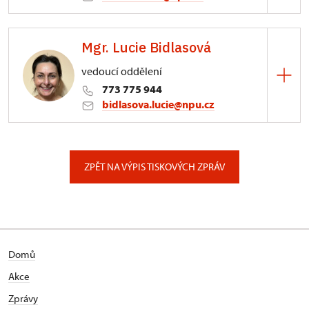
ÚPS na Sychrově
Mgr. Lucie Bidlasová
3/, Sychrov 3
vedoucí oddělení
773 775 944
bidlasova.lucie@npu.cz
ÚPS na Sychrově
Zámecký park 1/, Slatiňany
ZPĚT NA VÝPIS TISKOVÝCH ZPRÁV
Domů
Akce
Zprávy