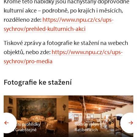
Kromě této nabídky jsou nachystány doprovodné
kulturní akce – podrobně, po krajích i měsících,
rozděleno zde:
https://www.npu.cz/cs/ups-
sychrov/prehled-kulturnich-akci
Tiskové zprávy a fotografie ke stažení na webech
objektů, nebo zde:
https://www.npu.cz/cs/ups-
sychrov/pro-media
Fotografie ke stažení
Noční prohlídky
Rudrův mlýn v
na Grabštejně
Ratibořicích