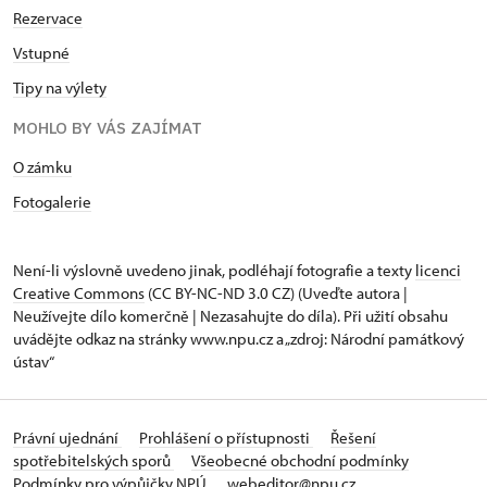
Rezervace
Vstupné
Tipy na výlety
MOHLO BY VÁS ZAJÍMAT
O zámku
Fotogalerie
Není-li výslovně uvedeno jinak, podléhají fotografie a texty
licenci
Creative Commons
(CC BY-NC-ND 3.0 CZ) (Uveďte autora |
Neužívejte dílo komerčně | Nezasahujte do díla). Při užití obsahu
uvádějte odkaz na stránky www.npu.cz a „zdroj: Národní památkový
ústav“
Právní ujednání
Prohlášení o přístupnosti
Řešení
spotřebitelských sporů
Všeobecné obchodní podmínky
Podmínky pro výpůjčky NPÚ
webeditor@npu.cz