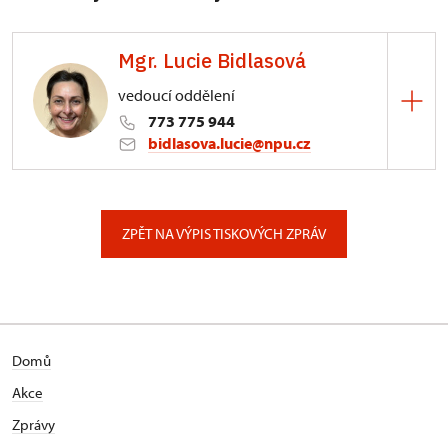
Mgr. Lucie Bidlasová
vedoucí oddělení
773 775 944
bidlasova.lucie@npu.cz
ÚPS na Sychrově
Zámecký park 1/, Slatiňany
ZPĚT NA VÝPIS TISKOVÝCH ZPRÁV
Domů
Akce
Zprávy