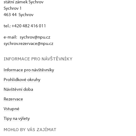
státní zámek Sychrov
Sychrov 1
463 44 Sychrov
tel.: +420 482 416 011
e-mail: sychrov@npu.cz
sychrov.rezervace@npu.cz
INFORMACE PRO NÁVŠTĚVNÍKY
Informace pro návštěvníky
Prohlídkové okruhy
Návštěvní doba
Rezervace
Vstupné
Tipy na výlety
MOHLO BY VÁS ZAJÍMAT