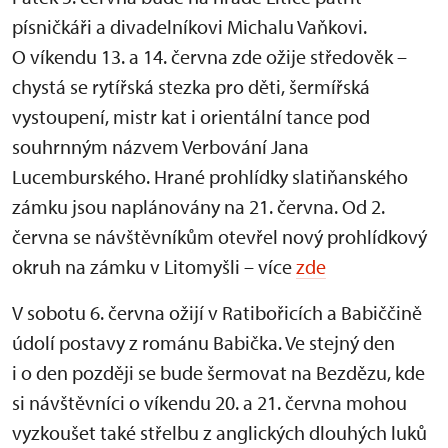
písničkáři a divadelníkovi Michalu Vaňkovi.
O víkendu 13. a 14. června zde ožije středověk –
chystá se rytířská stezka pro děti, šermířská
vystoupení, mistr kat i orientální tance pod
souhrnným názvem Verbování Jana
Lucemburského. Hrané prohlídky slatiňanského
zámku jsou naplánovány na 21. června. Od 2.
června se návštěvníkům otevřel nový prohlídkový
okruh na zámku v Litomyšli – více
zde
V sobotu 6. června ožijí v Ratibořicích a Babiččině
údolí postavy z románu Babička. Ve stejný den
i o den později se bude šermovat na Bezdězu, kde
si návštěvníci o víkendu 20. a 21. června mohou
vyzkoušet také střelbu z anglických dlouhých luků