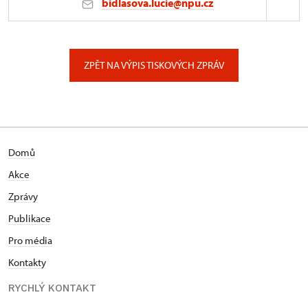
bidlasova.lucie@npu.cz
ÚPS na Sychrově
Zámecký park 1/, Slatiňany
ZPĚT NA VÝPIS TISKOVÝCH ZPRÁV
Domů
Akce
Zprávy
Publikace
Pro média
Kontakty
RYCHLÝ KONTAKT