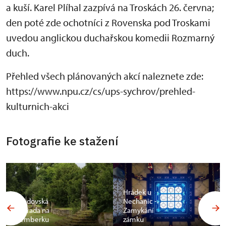
a kuší. Karel Plíhal zazpívá na Troskách 26. června;
den poté zde ochotníci z Rovenska pod Troskami
uvedou anglickou duchařskou komedii Rozmarný
duch.
Přehled všech plánovaných akcí naleznete zde:
https://www.npu.cz/cs/ups-sychrov/prehled-
kulturnich-akci
Fotografie ke stažení
Hrádek u
Bredovská
Nechanic -
zahrada na
Zamykání
Lemberku
zámku