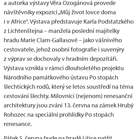
a autorka výstavy Věra Ozogánová provede
návštěvníky expozicí „Můj život lovce doma
i v Africe". Výstava představuje Karla Podstatzkého
z Lichtenštejna – manžela poslední majitelky
hradu Marie Clam-Gallasové – jako vášnivého
cestovatele, jehož osobní fotografie i suvenýry
z výprav se dochovaly v hradním depozitáři.
Výstava vznikla v rámci dlouholetého projektu
Národního památkového ústavu Po stopách
šlechtických rodů, který se letos soustředí na téma
cestování šlechty. Milovníci (nejenom) renesanční
architektury jsou zváni 13. června na zámek Hrubý
Rohozec na speciální prohlídky Po stopách
renesance.
Pátek 5. června bude na hradě Litice patřit