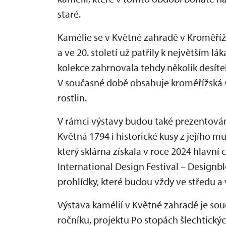
staré.
Kamélie se v Květné zahradě v Kroměříži
a ve 20. století už patřily k největším lá
kolekce zahrnovala tehdy několik desíte
V současné době obsahuje kroměřížská s
rostlin.
V rámci výstavy budou také prezentová
Květná 1794 i historické kusy z jejího m
který sklárna získala v roce 2024 hlavn
International Design Festival – Designb
prohlídky, které budou vždy ve středu a 
Výstava kamélií v Květné zahradě je souč
ročníku, projektu Po stopách šlechtických