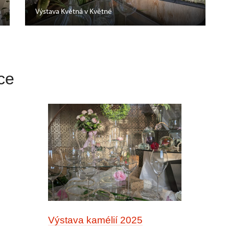
Výstava Květná v Květné
ce
Výstava kamélií 2025