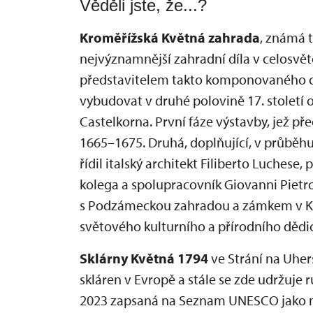
Věděli jste, že...?
Kroměřížská Květná zahrada
, známá 
nejvýznamnější zahradní díla v celosvě
představitelem takto komponovaného c
vybudovat v druhé polovině 17. století 
Castelkorna. První fáze výstavby, jež př
1665–1675. Druhá, doplňující, v průběhu
řídil italský architekt Filiberto Luchese,
kolega a spolupracovník Giovanni Pietro
s Podzámeckou zahradou a zámkem v Kr
světového kulturního a přírodního dědi
Sklárny Květná 1794
ve Strání na Uher
skláren v Evropě a stále se zde udržuje r
2023 zapsaná na Seznam UNESCO jako ne