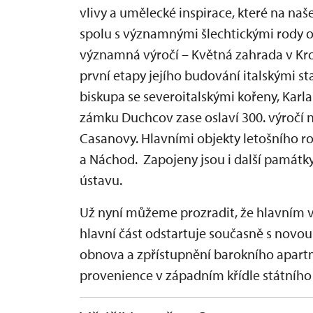
vlivy a umělecké inspirace, které na na
spolu s významnými šlechtickými rody od
významná výročí – Květná zahrada v Kro
první etapy jejího budování italskými
biskupa se severoitalskými kořeny, Karla
zámku Duchcov zase oslaví 300. výročí
Casanovy. Hlavními objekty letošního r
a Náchod. Zapojeny jsou i další památ
ústavu.
Už nyní můžeme prozradit, že hlavním vý
hlavní část odstartuje současně s nov
obnova a zpřístupnění barokního apart
provenience v západním křídle státního