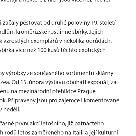
 začaly pěstovat od druhé poloviny 19. století
kadlům kroměřížské rostlinné sbírky. Jejich
k vzrostlých exemplářů v několika odrůdách.
bírka více než 100 kusů těchto exotických
ny výrobky ze současného sortimentu sklárny
uzea. Od 15. února výstavu obohatí exponát, za
í cenu na mezinárodní přehlídce Prague
lok. Připraveny jsou pro zájemce i komentované
v neděli.
asně první akcí letošního, již patnáctého
 rodů letos zaměřeného na Itálii a její kulturní