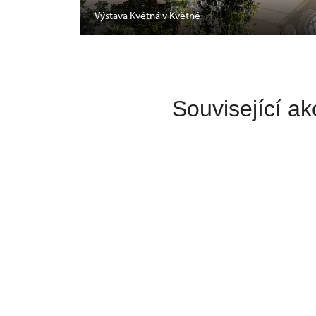
Výstava Květná v Květné
Související ak