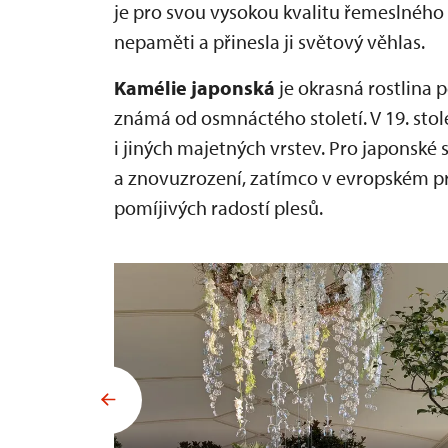
je pro svou vysokou kvalitu řemeslného
nepaměti a přinesla ji světový věhlas.
Kamélie japonská
je okrasná rostlina p
známá od osmnáctého století. V 19. stolet
i jiných majetných vrstev. Pro japonské
a znovuzrození, zatímco v evropském pro
pomíjivých radostí plesů.