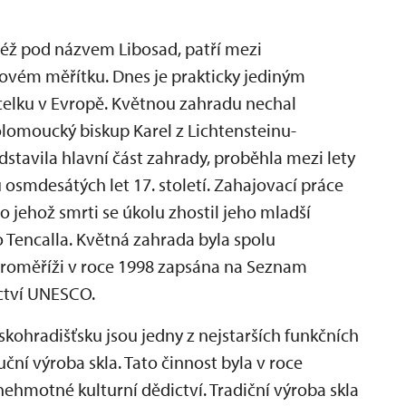
též pod názvem Libosad, patří mezi
tovém měřítku. Dnes je prakticky jediným
elku v Evropě. Květnou zahradu nechal
olomoucký biskup Karel z Lichtensteinu-
edstavila hlavní část zahrady, proběhla mezi lety
 osmdesátých let 17. století. Zahajovací práce
 po jehož smrti se úkolu zhostil jeho mladší
 Tencalla. Květná zahrada byla spolu
oměříži v roce 1998 zapsána na Seznam
ctví UNESCO.
skohradišťsku jsou jedny z nejstarších funkčních
uční výroba skla. Tato činnost byla v roce
hmotné kulturní dědictví. Tradiční výroba skla