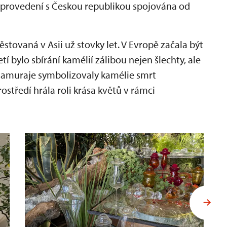
 provedení s Českou republikou spojována od
ěstovaná v Asii už stovky let. V Evropě začala být
í bylo sbírání kamélií zálibou nejen šlechty, ale
 samuraje symbolizovaly kamélie smrt
středí hrála roli krása květů v rámci