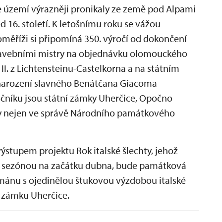
še území výrazněji pronikaly ze země pod Alpami
 16. století. K letošnímu roku se vážou
měříži si připomíná 350. výročí od dokončení
 stavebními mistry na objednávku olomouckého
 II. z Lichtensteinu-Castelkorna a na státním
 narození slavného Benátčana Giacoma
očníku jsou státní zámky Uherčice, Opočno
ky nejen ve správě Národního památkového
stupem projektu Rok italské šlechty, jehož
ou sezónou na začátku dubna, bude památková
mánu s ojedinělou štukovou výzdobou italské
 zámku Uherčice.