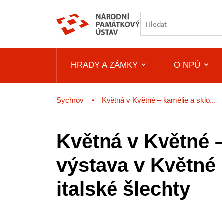
HRADY A ZÁMKY
O NPÚ
Sychrov
Květná v Květné – kamélie a sklo...
Květná v Květné –
výstava v Květné
italské šlechty