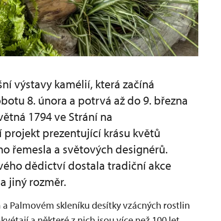
ní výstavy kamélií, která začíná
botu 8. února a potrvá až do 9. března
větná 1794 ve Strání na
 projekt prezentující krásu květů
ého řemesla a světových designérů.
ho dědictví dostala tradiční akce
a jiný rozměr.
 a Palmovém skleníku desítky vzácných rostlin
vétají a některé z nich jsou více než 100 let