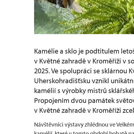
Kamélie a sklo je podtitulem letoš
v Květné zahradě v Kroměříži v so
2025. Ve spolupráci se sklárnou K
Uherskohradišťsku vznikl unikátní
kamélií s výrobky mistrů sklářsk
Propojením dvou památek světové
v Květné zahradě v Kroměříži zcel
Návštěvníci výstavy zhlédnou ve Velkém
kamélií, které v tomto období bohatě nak