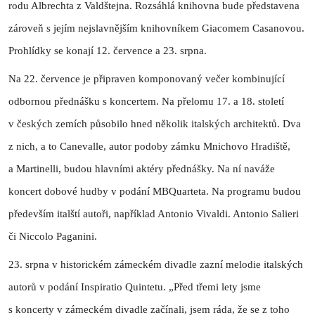
rodu Albrechta z Valdštejna. Rozsáhlá knihovna bude představena
zároveň s jejím nejslavnějším knihovníkem Giacomem Casanovou.
Prohlídky se konají 12. července a 23. srpna.
Na 22. července je připraven komponovaný večer kombinující
odbornou přednášku s koncertem. Na přelomu 17. a 18. století
v českých zemích působilo hned několik italských architektů. Dva
z nich, a to Canevalle, autor podoby zámku Mnichovo Hradiště,
a Martinelli, budou hlavními aktéry přednášky. Na ní naváže
koncert dobové hudby v podání MBQuarteta. Na programu budou
především italští autoři, například Antonio Vivaldi. Antonio Salieri
či Niccolo Paganini.
23. srpna v historickém zámeckém divadle zazní melodie italských
autorů v podání Inspiratio Quintetu. „Před třemi lety jsme
s koncerty v zámeckém divadle začínali, jsem ráda, že se z toho