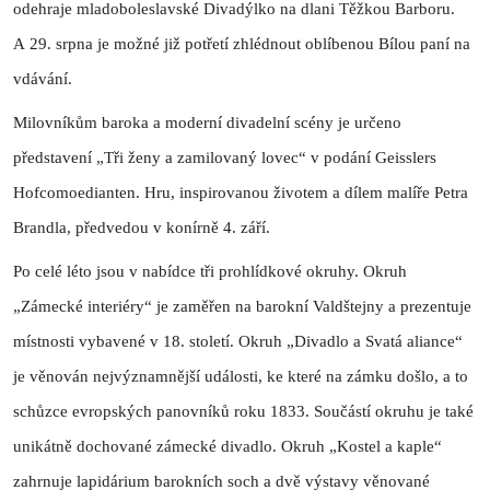
odehraje mladoboleslavské Divadýlko na dlani Těžkou Barboru.
A 29. srpna je možné již potřetí zhlédnout oblíbenou Bílou paní na
vdávání.
Milovníkům baroka a moderní divadelní scény je určeno
představení „Tři ženy a zamilovaný lovec“ v podání Geisslers
Hofcomoedianten. Hru, inspirovanou životem a dílem malíře Petra
Brandla, předvedou v konírně 4. září.
Po celé léto jsou v nabídce tři prohlídkové okruhy. Okruh
„Zámecké interiéry“ je zaměřen na barokní Valdštejny a prezentuje
místnosti vybavené v 18. století. Okruh „Divadlo a Svatá aliance“
je věnován nejvýznamnější události, ke které na zámku došlo, a to
schůzce evropských panovníků roku 1833. Součástí okruhu je také
unikátně dochované zámecké divadlo. Okruh „Kostel a kaple“
zahrnuje lapidárium barokních soch a dvě výstavy věnované