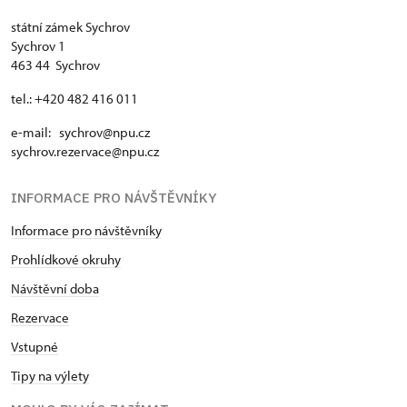
státní zámek Sychrov
Sychrov 1
463 44 Sychrov
tel.: +420 482 416 011
e-mail: sychrov@npu.cz
sychrov.rezervace@npu.cz
INFORMACE PRO NÁVŠTĚVNÍKY
Informace pro návštěvníky
Prohlídkové okruhy
Návštěvní doba
Rezervace
Vstupné
Tipy na výlety