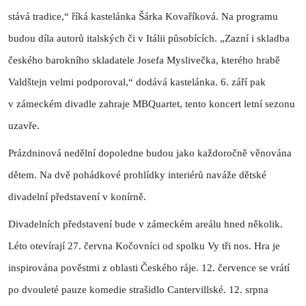
stává tradice,“ říká kastelánka Šárka Kovaříková. Na programu
budou díla autorů italských či v Itálii působících. „Zazní i skladba
českého barokního skladatele Josefa Myslivečka, kterého hrabě
Valdštejn velmi podporoval,“ dodává kastelánka. 6. září pak
v zámeckém divadle zahraje MBQuartet, tento koncert letní sezonu
uzavře.
Prázdninová nedělní dopoledne budou jako každoročně věnována
dětem. Na dvě pohádkové prohlídky interiérů naváže dětské
divadelní představení v konírně.
Divadelních představení bude v zámeckém areálu hned několik.
Léto otevírají 27. června Kočovníci od spolku Vy tři nos. Hra je
inspirována pověstmi z oblasti Českého ráje. 12. července se vrátí
po dvouleté pauze komedie strašidlo Cantervillské. 12. srpna