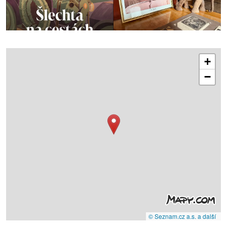
+
−
© Seznam.cz a.s. a další