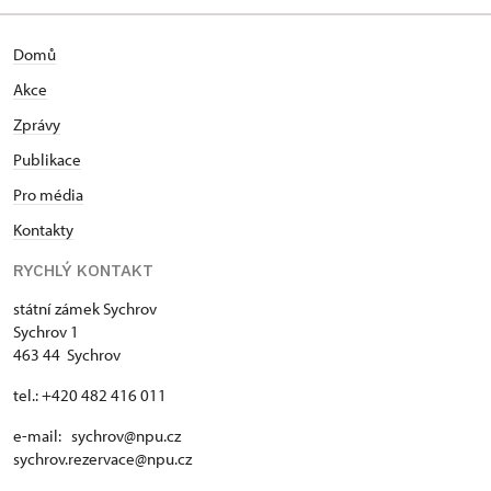
Domů
Akce
Zprávy
Publikace
Pro média
Kontakty
RYCHLÝ KONTAKT
státní zámek Sychrov
Sychrov 1
463 44 Sychrov
tel.: +420 482 416 011
e-mail: sychrov@npu.cz
sychrov.rezervace@npu.cz