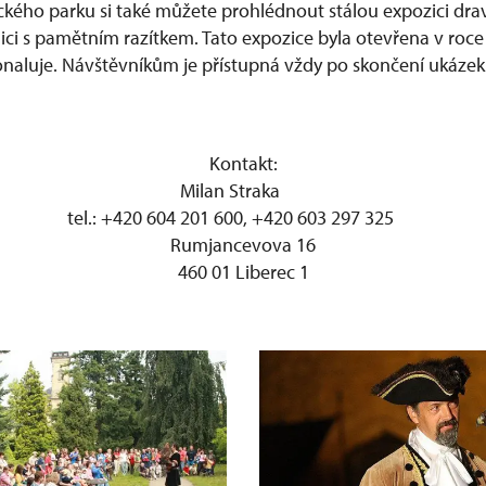
ckého parku si také můžete prohlédnout stálou expozici dra
ici s pamětním razítkem. Tato expozice byla otevřena v roc
konaluje. Návštěvníkům je přístupná vždy po skončení ukázek
Kontakt:
Milan Straka
tel.: +420 604 201 600, +420 603 297 325
Rumjancevova 16
460 01 Liberec 1