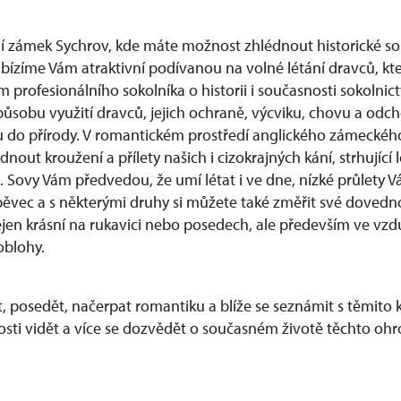
í zámek Sychrov, kde máte možnost zhlédnout historické so
abízíme Vám atraktivní podívanou na volné létání dravců, k
rofesionálního sokolníka o historii i současnosti sokolnictv
působu využití dravců, jejich ochraně, výcviku, chovu a odch
 do přírody. V romantickém prostředí anglického zámeckéh
out kroužení a přílety našich i cizokrajných kání, strhující 
lů. Sovy Vám předvedou, že umí létat i ve dne, nízké průlety
 pěvec a s některými druhy si můžete také změřit své dovedno
nejen krásní na rukavici nebo posedech, ale především ve vzd
oblohy.
it, posedět, načerpat romantiku a blíže se seznámit s těmito 
itosti vidět a více se dozvědět o současném životě těchto o