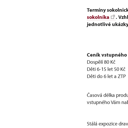
Termíny sokolnic
sokolníka
.
Vzh
jednotlivé ukázky
Ceník vstupného 
Dospělí 80 Kč
Děti 6-15 let 50 Kč
Děti do 6 let a ZT
Časová délka produ
vstupného Vám nabí
Stálá expozice dra