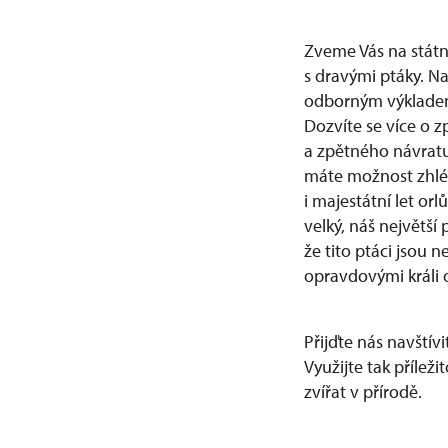
Zveme Vás na státn
s dravými ptáky. N
odborným výkladem p
Dozvíte se více o z
a zpětného návratu
máte možnost zhlédn
i majestátní let or
velký, náš největší
že tito ptáci jsou 
opravdovými králi 
Přijďte nás navštív
Využijte tak přílež
zvířat v přírodě.