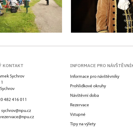
Ý KONTAKT
INFORMACE PRO NÁVŠTĚVNÍ
zámek Sychrov
Informace pro návštěvníky
 1
Prohlídkové okruhy
Sychrov
Návštěvní doba
420 482 416 011
Rezervace
 sychrov@npu.cz
Vstupné
.rezervace@npu.cz
Tipy na výlety