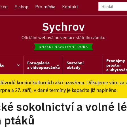
kce
E-shop
Pro média
Kontakt
Sychrov
oficiální webová prezentace státního zámku
DNEŠNÍ NÁVŠTĚVNÍ DOBA
Pronájmy
Fotogalerie
Svatební
ku
prostor
a videopozvánka
obřady
a ubytová
z důvodů konání kulturních akcí uzavřena. Děkujeme vám za
ctví
srpna a 27. září), v dané termíny je kapacita již naplněna.
ké sokolnictví a volné l
 ptáků