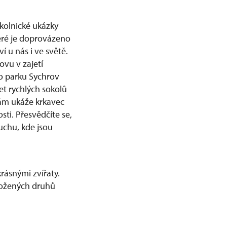
kolnické ukázky
teré je doprovázeno
í u nás i ve světě.
ovu v zajetí
o parku Sychrov
let rychlých sokolů
 Vám ukáže krkavec
sti. Přesvědčíte se,
uchu, kde jsou
krásnými zvířaty.
hrožených druhů