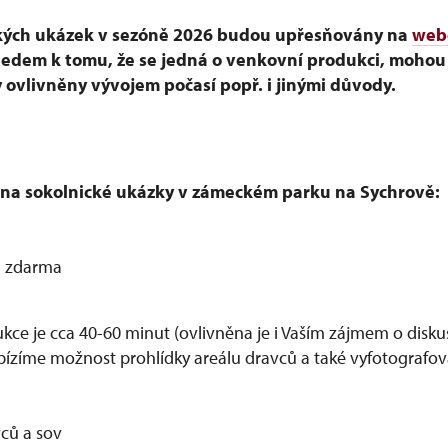
kých ukázek v sezóně 2026 budou upřesňovány na
web
ledem k tomu, že se jedná o venkovní produkci, mohou
 ovlivněny vývojem počasí popř. i jinými důvody.
na sokolnické ukázky v zámeckém parku na Sychrově:
P zdarma
kce je cca 40-60 minut (ovlivněna je i Vaším zájmem o diskus
zíme možnost prohlídky areálu dravců a také vyfotografov
vců a sov