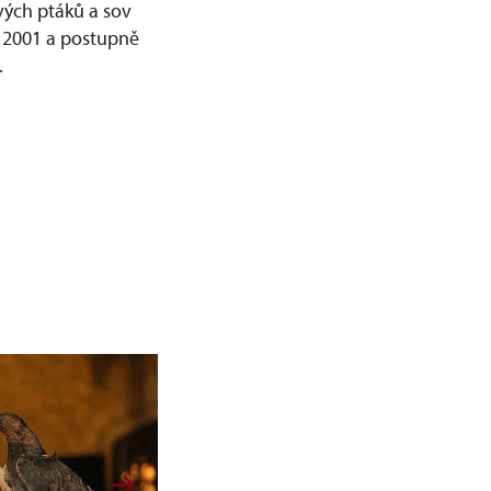
vých ptáků a sov
e 2001 a postupně
.