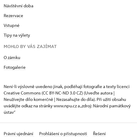
Návštěvní doba
Rezervace
Vstupné
Tipy na výlety
MOHLO BY VÁS ZAJÍMAT
O zámku
Fotogalerie
Není-li výslovně uvedeno jinak, podléhají fotografie a texty
licenci
Creative Commons
(CC BY-NC-ND 3.0 CZ) (Uveďte autora |
Neužívejte dílo komerčně | Nezasahujte do díla). Při užití obsahu
uvádějte odkaz na stránky www.npu.cz a „zdroj: Národní památkový
ústav“
Právní ujednání
Prohlášení o přístupnosti
Řešení