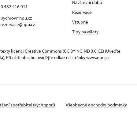
Návštěvní doba
420 482 416 011
Rezervace
 sychrov@npu.cz
Vstupné
.rezervace@npu.cz
Tipy na výlety
 texty
licenci Creative Commons
(CC BY-NC-ND 3.0 CZ) (Uveďte
la). Při užití obsahu uvádějte odkaz na stránky www.npu.cz
ešení spotřebitelských sporů
Všeobecné obchodní podmínky