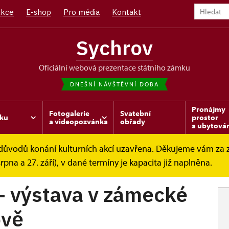
kce
E-shop
Pro média
Kontakt
Sychrov
oficiální webová prezentace státního zámku
DNEŠNÍ NÁVŠTĚVNÍ DOBA
Pronájmy
Fotogalerie
Svatební
ku
prostor
a videopozvánka
obřady
a ubytová
z důvodů konání kulturních akcí uzavřena. Děkujeme vám za
 v...
srpna a 27. září), v dané termíny je kapacita již naplněna.
 - výstava v zámecké
ově