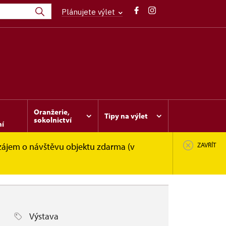
Plánujete výlet
Oranžerie,
Tipy na výlet
sokolnictví
ní
 zájem o návštěvu objektu zdarma (v
ZAVŘÍT
Výstava