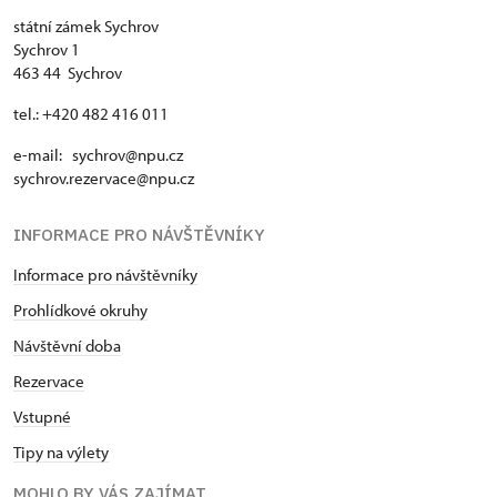
státní zámek Sychrov
Sychrov 1
463 44 Sychrov
tel.: +420 482 416 011
e-mail: sychrov@npu.cz
sychrov.rezervace@npu.cz
INFORMACE PRO NÁVŠTĚVNÍKY
Informace pro návštěvníky
Prohlídkové okruhy
Návštěvní doba
Rezervace
Vstupné
Tipy na výlety
MOHLO BY VÁS ZAJÍMAT