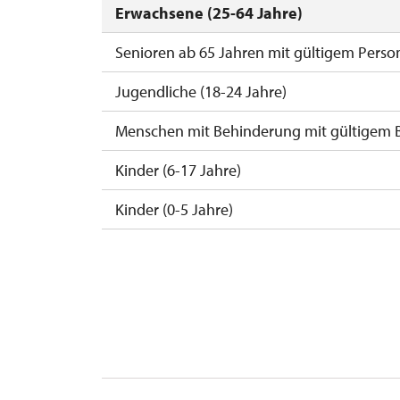
Erwachsene (25-64 Jahre)
Senioren ab 65 Jahren mit gültigem Perso
Jugendliche (18-24 Jahre)
Menschen mit Behinderung mit gültigem 
Kinder (6-17 Jahre)
Kinder (0-5 Jahre)
Begleitperson von Schwerbehinderten
Begleitperson von Schülergruppen pro 10
Reiseleiter mit Gruppe ab 15 oder mehr P
MK ČR-Karte *