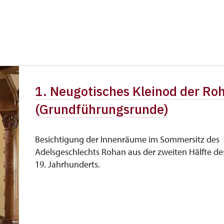
iedsausweis *
nicht verfügbar
kostenlos
e
kostenlos
kostenlos
1. Neugotisches Kleinod der Ro
kostenlos
(Grundführungsrunde)
Besichtigung der Innenräume im Sommersitz des
Adelsgeschlechts Rohan aus der zweiten Hälfte de
19. Jahrhunderts.